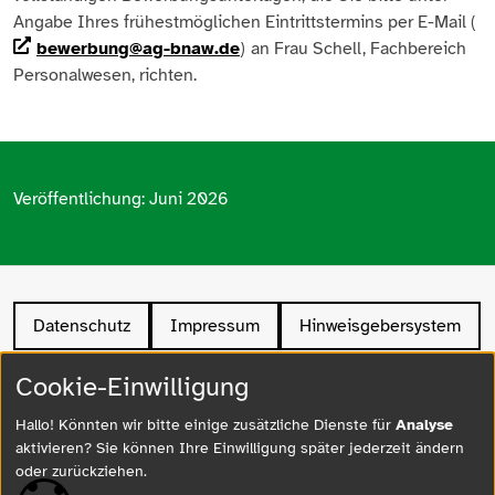
Angabe Ihres frühestmöglichen Eintrittstermins per E-Mail (
bewerbung@ag-bnaw.de
)
an Frau Schell, Fachbereich
Personalwesen, richten.
Veröffentlichung: Juni 2026
Datenschutz
Impressum
Hinweisgebersystem
Barrierefreiheit
Cookie-Einwilligung
Hallo! Könnten wir bitte einige zusätzliche Dienste für
Analyse
aktivieren? Sie können Ihre Einwilligung später jederzeit ändern
Ein Unternehmen der Stadt Bad Neuenahr Ahrweiler
oder zurückziehen.
© 2026