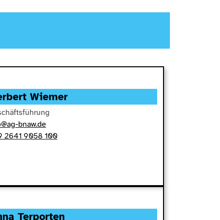
erbert Wiemer
chäftsführung
o@ag-bnaw.de
 2641 9058 100
nna Terporten