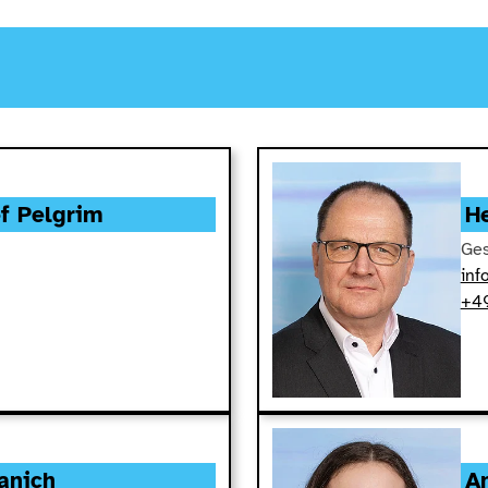
f Pelgrim
H
Ges
inf
+49
anich
A