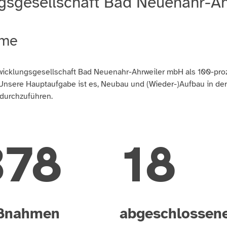
ngsgesellschaft Bad Neuenahr-A
ume
icklungsgesellschaft Bad Neuenahr-Ahrweiler mbH als 100-proz
nsere Hauptaufgabe ist es, Neubau und (Wieder-)Aufbau in der K
durchzuführen.
459
22
ßnahmen
abgeschlossen